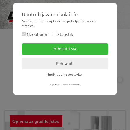
Upotrebljavamo kolačiće
Neki su od njih neophodni za poboljšanje mrežne
stranice.
Neophodni
Statistik
Individualne postavke
1
2
3
4
5
6
7
8
9
10
11
12
13
14
Impresum
|
Zaštita podataka
Oprema za graditeljstvo