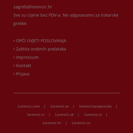
zagreb@lorencic.hr
Sve su cijene bez PDV-a. Ne odgovaramo za tiskarske
greške.
OPĆI UVJETI POSLOVANJA
Zaštita osobnih podataka
Impressum
Kontakt
Prijava
Lorencic.com
|
Lorencic.at
|
lorencicsarajevo.ba
|
lorencic.rs
|
Lorencic.sk
|
Lorencic.si
|
Lorencic.hr
|
Lorencic.ro