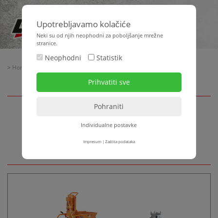
Upotrebljavamo kolačiće
Neki su od njih neophodni za poboljšanje mrežne
stranice.
Neophodni
Statistik
>
Home
>
Strojna tehnika
> Žbukanje + transport materijala
Žbukanje + transport
Individualne postavke
materijala
Impresum
|
Zaštita podataka