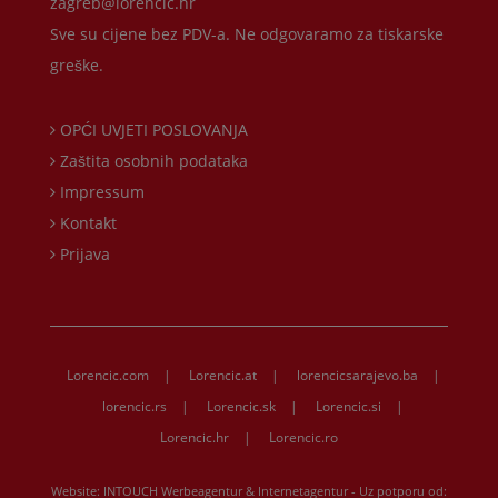
zagreb@lorencic.hr
Sve su cijene bez PDV-a. Ne odgovaramo za tiskarske
greške.
OPĆI UVJETI POSLOVANJA
Zaštita osobnih podataka
Impressum
Kontakt
Prijava
Lorencic.com
|
Lorencic.at
|
lorencicsarajevo.ba
|
lorencic.rs
|
Lorencic.sk
|
Lorencic.si
|
Lorencic.hr
|
Lorencic.ro
Website:
INTOUCH Werbeagentur & Internetagentur
- Uz potporu od: