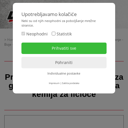
Upotrebljavamo kolačiće
Neki su od njih neophodni za poboljšanje mrežne
stranice.
Neophodni
Statistik
>
Home
>
Oprema za gradilište
> Pripremanje podloge - Mase za gletanje -
Boje - Građevinska kemija za ličioce
Individualne postavke
Pripremanje podloge - Mase za
gletanje - Boje - Građevinska
Impresum
|
Zaštita podataka
kemija za ličioce