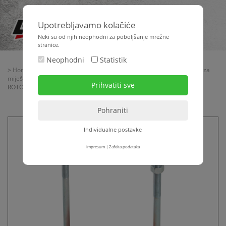
Upotrebljavamo kolačiće
Neki su od njih neophodni za poboljšanje mrežne
stranice.
Neophodni
Statistik
>
Home
>
Strojna tehnika
>
Žbukanje + transport materijala
>
Strojevi za
miješanje - transportne pumpe
>
Strojevi za miješanje
> D-pumpa PFT
ROTOQUIRL komplet
Individualne postavke
Impresum
|
Zaštita podataka