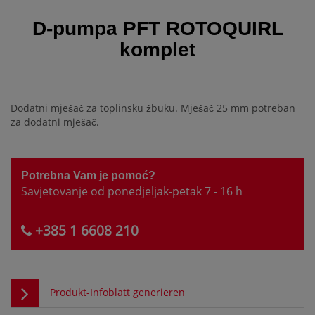
D-pumpa PFT ROTOQUIRL
komplet
Dodatni mješač za toplinsku žbuku. Mješač 25 mm potreban
za dodatni mješač.
Potrebna Vam je pomoć?
Savjetovanje od ponedjeljak-petak 7 - 16 h
+385 1 6608 210
Produkt-Infoblatt generieren