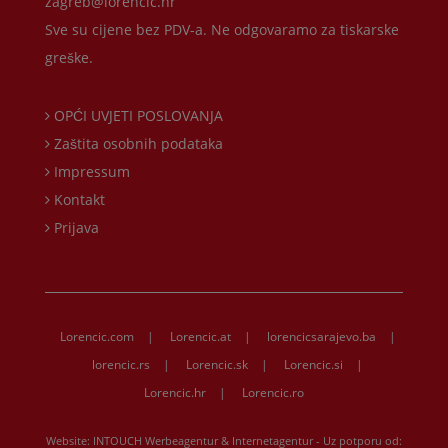
zagreb@lorencic.hr
Sve su cijene bez PDV-a. Ne odgovaramo za tiskarske
greške.
OPĆI UVJETI POSLOVANJA
Zaštita osobnih podataka
Impressum
Kontakt
Prijava
Lorencic.com
|
Lorencic.at
|
lorencicsarajevo.ba
|
lorencic.rs
|
Lorencic.sk
|
Lorencic.si
|
Lorencic.hr
|
Lorencic.ro
Website:
INTOUCH Werbeagentur & Internetagentur
- Uz potporu od: