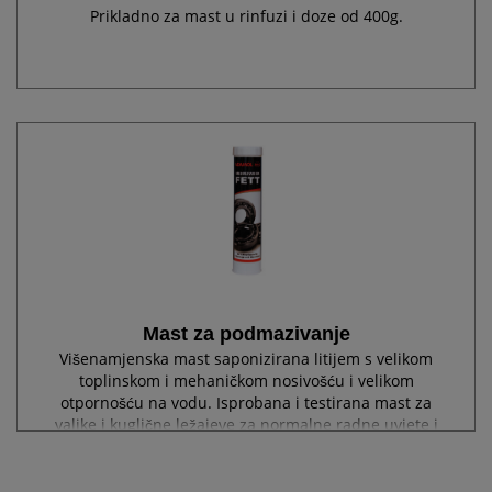
Prikladno za mast u rinfuzi i doze od 400g.
Mast za podmazivanje
Višenamjenska mast saponizirana litijem s velikom
toplinskom i mehaničkom nosivošću i velikom
otpornošću na vodu. Isprobana i testirana mast za
valjke i kuglične ležajeve za normalne radne uvjete i
podmazivanje ležajeva pri velikim brzinama...