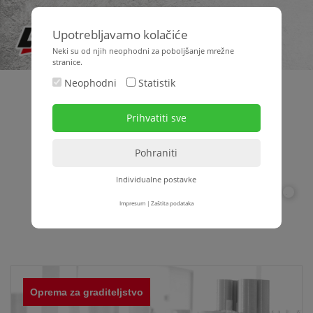
Upotrebljavamo kolačiće
Neki su od njih neophodni za poboljšanje mrežne
stranice.
Neophodni
Statistik
Individualne postavke
1
2
3
4
5
6
7
8
9
10
11
12
13
14
Impresum
|
Zaštita podataka
Oprema za graditeljstvo