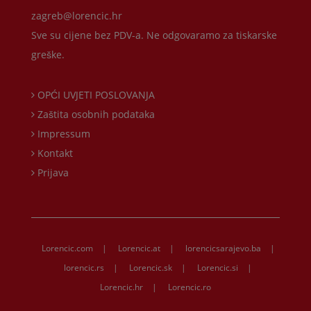
zagreb@lorencic.hr
Sve su cijene bez PDV-a. Ne odgovaramo za tiskarske
greške.
OPĆI UVJETI POSLOVANJA
Zaštita osobnih podataka
Impressum
Kontakt
Prijava
Lorencic.com
|
Lorencic.at
|
lorencicsarajevo.ba
|
lorencic.rs
|
Lorencic.sk
|
Lorencic.si
|
Lorencic.hr
|
Lorencic.ro