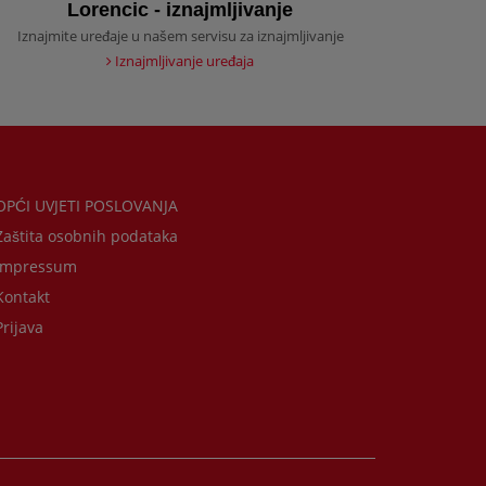
Lorencic - iznajmljivanje
Iznajmite uređaje u našem servisu za iznajmljivanje
Iznajmljivanje uređaja
PĆI UVJETI POSLOVANJA
aštita osobnih podataka
mpressum
ontakt
rijava