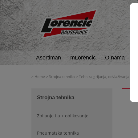
Asortiman
mLorencic
O nama
A
>
Home
>
Strojna tehnika
>
Tehnika grijanja, odvlaživanja + o
Strojna tehnika
Zbijanje tla + oblikovanje
Pneumatska tehnika