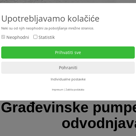
+385 
Upotrebljavamo kolačiće
Neki su od njih neophodni za poboljšanje mrežne stranice.
Neophodni
Statistik
ktualno
Rabljeni strojevi
Strojevi za najam
Serv
dvodnjavanja
> Građevinske pumpe + pumpe za odvodnjavanje
Individualne postavke
Impresum
|
Zaštita podataka
Građevinske pump
odvodnjav