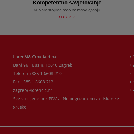
Kompetentno savjetovanje
Mi Vam stojimo rado na raspolaganju
Lokacije
Lorenčić-Croatia d.o.o.
O
Bani 96 - Buzin, 10010 Zagreb
Z
Telefon +385 1 6608 210
I
Fax +385 1 6608 212
K
zagreb@lorencic.hr
P
Sve su cijene bez PDV-a. Ne odgovaramo za tiskarske
greške.