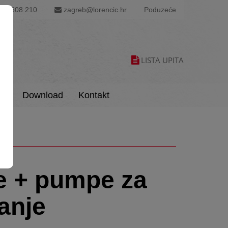
1 6608 210
zagreb@lorencic.hr
Poduzeće
LISTA UPITA
is
Download
Kontakt
e + pumpe za
anje