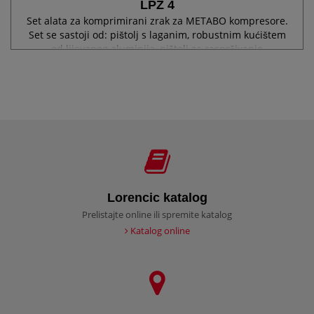
LPZ 4
Set alata za komprimirani zrak za METABO kompresore.
Set se sastoji od: pištolj s laganim, robustnim kućištem
od lijevanog aluminija, pištolj za raspršivanje
komprimiranog zraka s tekućom posudom 0,6 l i
stupnjevito podesivim okruglim i...
Lorencic katalog
Prelistajte online ili spremite katalog
Katalog online