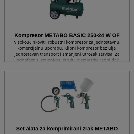
Kompresor METABO BASIC 250-24 W OF
Visokoučinkoviti, robustni kompresor za jednostavnu,
komercijalnu uporabu. Klipni kompresor bez ulja,
jednostavan transport i smanjeni utrošak servisa. Za
jednofaznu izmjeničnu struju. Namjestivi radni tlak
prikladan za primjenu putem reduktora...
Set alata za komprimirani zrak METABO