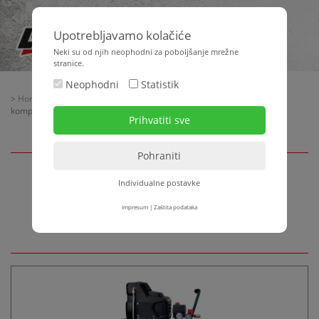
Upotrebljavamo kolačiće
Neki su od njih neophodni za poboljšanje mrežne
stranice.
Neophodni
Statistik
>
Home
>
Strojna tehnika
>
Pneumatska tehnika
> Mobilna radionica -
kompresori + pribor
Individualne postavke
Mobilna radionica -
kompresori + pribor
Impresum
|
Zaštita podataka