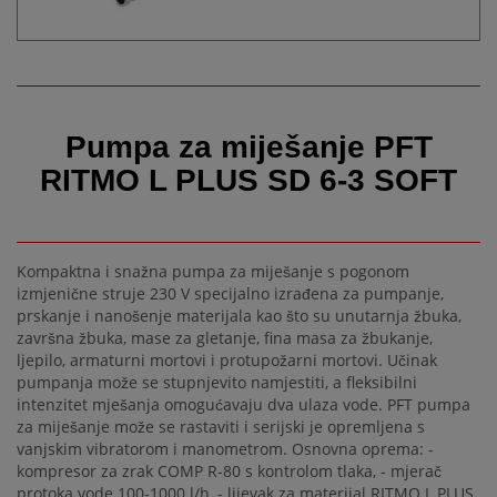
Pumpa za miješanje PFT
RITMO L PLUS SD 6-3 SOFT
Kompaktna i snažna pumpa za miješanje s pogonom
izmjenične struje 230 V specijalno izrađena za pumpanje,
prskanje i nanošenje materijala kao što su unutarnja žbuka,
završna žbuka, mase za gletanje, fina masa za žbukanje,
ljepilo, armaturni mortovi i protupožarni mortovi. Učinak
pumpanja može se stupnjevito namjestiti, a fleksibilni
intenzitet mješanja omogućavaju dva ulaza vode. PFT pumpa
za miješanje može se rastaviti i serijski je opremljena s
vanjskim vibratorom i manometrom. Osnovna oprema: -
kompresor za zrak COMP R-80 s kontrolom tlaka, - mjerač
protoka vode 100-1000 l/h, - lijevak za materijal RITMO L PLUS