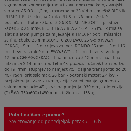
s gumenom zonom miješanja i zaštitnom rešetkom, - vanjski
vibrator A5-0,3 - 1,2 m, - manometar 25 V-dio, - mješač BIONIK
RITMO L PLUS, strojna žbuka PLUS p= 76 mm, - čistač
pocinčani, - Rotor / Stator SD 6-3 SLIMLINE SOFT, - produžni
kabel: 3 x 2,5 mm², BLU 3-16 A / BLA 2-16 A - 25 m, - kutija za
alat s alatom pumpe za miješanje RITMO. Pribor: - mlaznica
za finu žbuku 25 mm 360° S10 200 EWO, 25 V-dio NW24
GEKA®, - 5 m i 15 m crijevo za mort RONDO 25 mm, - 5 m i 16
m crijevo za zrak 9 mm EWO/EWO, - 11 m crijevo za vodu p=
12 mm, GEKA®/GEKA®, - fina mlaznica S 12 mm crna, - fina
mlaznica S 14 mm crna. Tehnički podaci: - učinak transporta:
do 19 l/min, stupnjevito namjestivo, - daljina transporta: do 20
m, - radni pritisak: max. 20 bar, - pogonski motor: 2,4 kW, -
broj okretaja: 55-492 O/min, - cijev za miješanje: gumena, -
volumen posude: 45 l, - visina punjenja: 930 mm, - dimenzija
(DxŠxV): 750x600x1430 mm, - težina: ca. 133 kg.
Potrebna Vam je pomoć?
Savjetovanje od ponedjeljak-petak 7 - 16 h