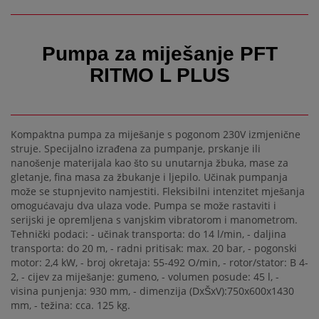
Pumpa za miješanje PFT
RITMO L PLUS
Kompaktna pumpa za miješanje s pogonom 230V izmjenične
struje. Specijalno izrađena za pumpanje, prskanje ili
nanošenje materijala kao što su unutarnja žbuka, mase za
gletanje, fina masa za žbukanje i ljepilo. Učinak pumpanja
može se stupnjevito namjestiti. Fleksibilni intenzitet mješanja
omogućavaju dva ulaza vode. Pumpa se može rastaviti i
serijski je opremljena s vanjskim vibratorom i manometrom.
Tehnički podaci: - učinak transporta: do 14 l/min, - daljina
transporta: do 20 m, - radni pritisak: max. 20 bar, - pogonski
motor: 2,4 kW, - broj okretaja: 55-492 O/min, - rotor/stator: B 4-
2, - cijev za miješanje: gumeno, - volumen posude: 45 l, -
visina punjenja: 930 mm, - dimenzija (DxŠxV):750x600x1430
mm, - težina: cca. 125 kg.