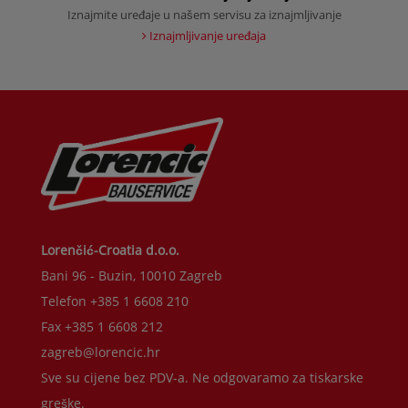
Iznajmite uređaje u našem servisu za iznajmljivanje
Iznajmljivanje uređaja
Lorenčić-Croatia d.o.o.
Bani 96 - Buzin, 10010 Zagreb
Telefon +385 1 6608 210
Fax +385 1 6608 212
zagreb@lorencic.hr
Sve su cijene bez PDV-a. Ne odgovaramo za tiskarske
greške.