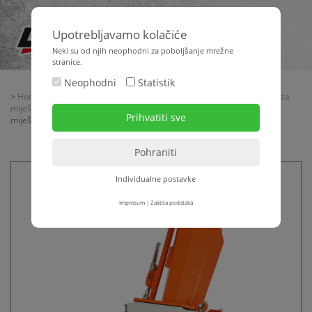
Upotrebljavamo kolačiće
Neki su od njih neophodni za poboljšanje mrežne
stranice.
Neophodni
Statistik
>
Home
>
Strojna tehnika
>
Žbukanje + transport materijala
>
Strojevi za
miješanje - transportne pumpe
>
Strojevi za miješanje
> Pumpa za
miješanje PFT RITMO L PLUS
Individualne postavke
Impresum
|
Zaštita podataka