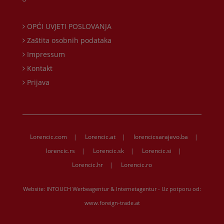
OPĆI UVJETI POSLOVANJA
Zaštita osobnih podataka
Impressum
Kontakt
Prijava
Lorencic.com
|
Lorencic.at
|
lorencicsarajevo.ba
|
lorencic.rs
|
Lorencic.sk
|
Lorencic.si
|
Lorencic.hr
|
Lorencic.ro
Website:
INTOUCH Werbeagentur & Internetagentur
- Uz potporu od:
www.foreign-trade.at