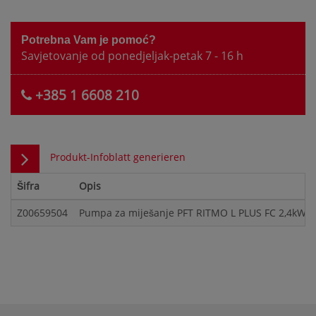
Potrebna Vam je pomoć?
Savjetovanje od ponedjeljak-petak 7 - 16 h
+385 1 6608 210
Produkt-Infoblatt generieren
Šifra
Opis
Z00659504
Pumpa za miješanje PFT RITMO L PLUS FC 2,4kW 