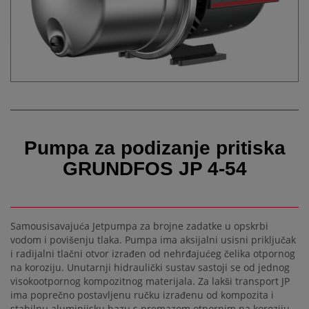
Pumpa za podizanje pritiska
GRUNDFOS JP 4-54
Samousisavajuća Jetpumpa za brojne zadatke u opskrbi
vodom i povišenju tlaka. Pumpa ima aksijalni usisni priključak
i radijalni tlačni otvor izrađen od nehrđajućeg čelika otpornog
na koroziju. Unutarnji hidraulički sustav sastoji se od jednog
visokootpornog kompozitnog materijala. Za lakši transport JP
ima poprečno postavljenu ručku izrađenu od kompozita i
stabilnu aluminijsku bazu s premazom otpornim na koroziju.