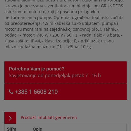
Izravno je povezana s ventilatorskim hladnjakom GRUNDFOS
asinkronim motorom, koji je posebno prilagođen
performansama pumpe. Oprema: ugrađena toplinska zaštita
od preopterećenja, 1,5 m kabel sa šuko utikačem, pumpa i
motor su montirani na zajedničkoj osnovnoj ploči. Tehnički
podaci: - motor: 746 W / 230 V / 50 Hz, - radni tlak: 4,8 bara, -
klasa zaštite: IP 44, - klasa izolacije: F, - priključak usisna
mlaznica/tlačna mlaznica: G1, - težina: 10 kg.
Potrebna Vam je pomoć?
Savjetovanje od ponedjeljak-petak 7 - 16 h
+385 1 6608 210
Produkt-Infoblatt generieren
Šifra
Opis