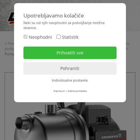
Upotrebljavamo kolačiće
Neki su od njih neophodni za poboljšanje mrežne
stranice.
Neophodni
Statistik
>
Home
>
Strojna tehnika
>
Žbukanje + transport materijala
>
Pumpe za
podizanje pritiska - kompresori za zrak
>
Pumpe za podizanje pritiska
>
Pumpa za podizanje pritiska GRUNDFOS JP 4-54
Individualne postavke
Impresum
|
Zaštita podataka