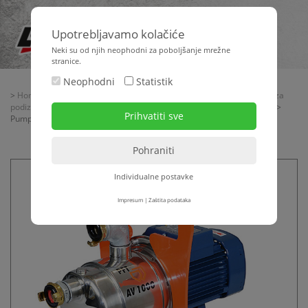
Upotrebljavamo kolačiće
Neki su od njih neophodni za poboljšanje mrežne
stranice.
Neophodni
Statistik
>
Home
>
Strojna tehnika
>
Žbukanje + transport materijala
>
Pumpe za
podizanje pritiska - kompresori za zrak
>
Pumpe za podizanje pritiska
>
Pumpa za podizanje pritiska PFT AV 1000 STANDALONE
Individualne postavke
Impresum
|
Zaštita podataka