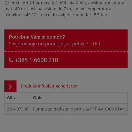
50 l/min, pri 2 bar max. 2,6 m³/h, 44 l/min, - visina transporta:
max. 40 m, - usisna visina: do 7 m, - max. temperatura
tekućine: +40 °C, - max. dozvoljeni radni tlak: 5,5 bar.
Potrebna Vam je pomoć?
Savjetovanje od ponedjeljak-petak 7 - 16 h
+385 1 6608 210
Produkt-Infoblatt generieren
Šifra
Opis
Z00497368
Pumpa za podizanje pritiska PFT AV 1000 STANDA