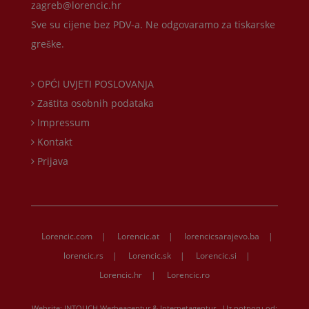
zagreb@lorencic.hr
Sve su cijene bez PDV-a. Ne odgovaramo za tiskarske
greške.
OPĆI UVJETI POSLOVANJA
Zaštita osobnih podataka
Impressum
Kontakt
Prijava
Lorencic.com
|
Lorencic.at
|
lorencicsarajevo.ba
|
lorencic.rs
|
Lorencic.sk
|
Lorencic.si
|
Lorencic.hr
|
Lorencic.ro
Website:
INTOUCH Werbeagentur & Internetagentur
- Uz potporu od: