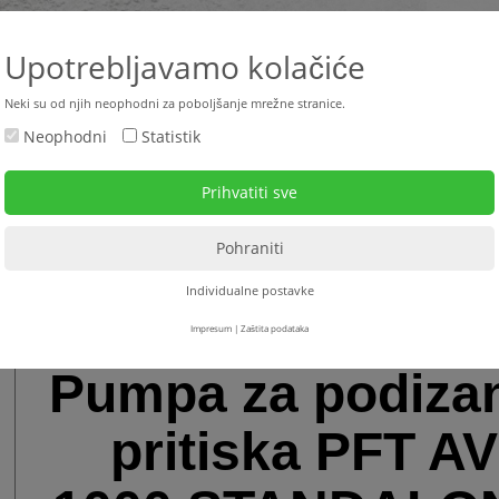
+385 
Upotrebljavamo kolačiće
Neki su od njih neophodni za poboljšanje mrežne stranice.
Neophodni
Statistik
ktualno
Rabljeni strojevi
Strojevi za najam
Serv
Pumpe za podizanje pritiska - kompresori za zrak
>
Pumpe za podizanje pritiska
>
Individualne postavke
Impresum
|
Zaštita podataka
Pumpa za podiza
pritiska PFT AV