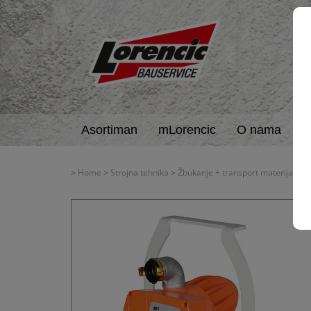
Asortiman
mLorencic
O nama
A
>
Home
>
Strojna tehnika
>
Žbukanje + transport materijala
>