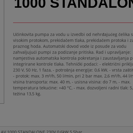
1000 STANDALO
Učinkovita pumpa za vodu u izvedbi od nehrđajućeg čelika s
visokim protokom, prekidačem tlaka, prekidačem protoka i z
praznog hoda. Automatski dovod vode iz posude za vodu
zahvaljujući pumpi za podizanje pritiska. Rad i upravljanje:
namjestiva automatska kontrola pokretanja i zaustavljanja 
integrirane kontrole tlaka. Tehnički podaci: - električni priklj
230 V, 50 Hz, 1 faza, - potrošnja energije: 0,6 kW, - vrsta zašti
- protok: max. 3 m³/h, 50 l/min, pri 2 bar max. 2,6 m³/h, 44 l/
visina transporta: max. 40 m, - usisna visina: do 7 m, - max.
temperatura tekućine: +40 °C, - max. dozvoljeni radni tlak: 5,
težina 13,5 kg.
FT AV 1000 STANDALONE 230V 0,6kW 5,5bar