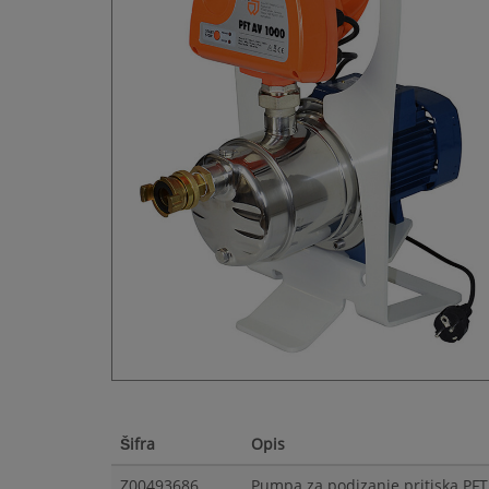
Šifra
Opis
Z00493686
Pumpa za podizanje pritiska P