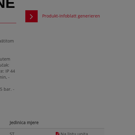
NE
Produkt-Infoblatt generieren
aštitom
putem
učak:
te: IP 44
min, -
5 bar. -
Jedinica mjere
ST
Na listu upita