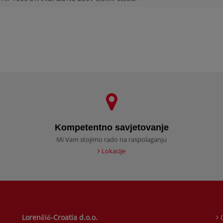
Kompetentno savjetovanje
Mi Vam stojimo rado na raspolaganju
Lokacije
Lorenčić-Croatia d.o.o.
O