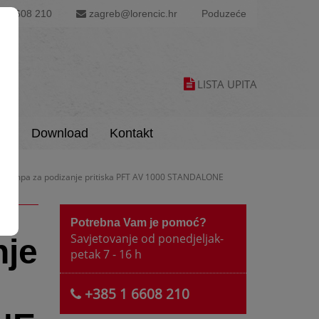
1 6608 210
zagreb@lorencic.hr
Poduzeće
LISTA UPITA
is
Download
Kontakt
 Pumpa za podizanje pritiska PFT AV 1000 STANDALONE
Potrebna Vam je pomoć?
Savjetovanje od ponedjeljak-
nje
petak 7 - 16 h
+385 1 6608 210