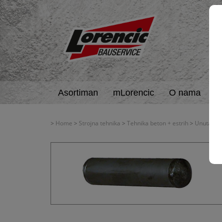
Asortiman
mLorencic
O nama
A
>
Home
>
Strojna tehnika
>
Tehnika beton + estrih
>
Unutarnji 