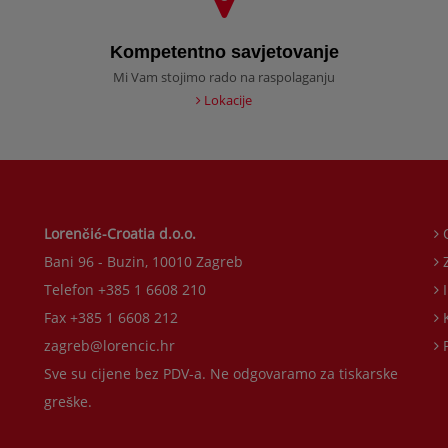
Kompetentno savjetovanje
Mi Vam stojimo rado na raspolaganju
Lokacije
Lorenčić-Croatia d.o.o.
O
Bani 96 - Buzin, 10010 Zagreb
Z
Telefon +385 1 6608 210
I
Fax +385 1 6608 212
K
zagreb@lorencic.hr
P
Sve su cijene bez PDV-a. Ne odgovaramo za tiskarske
greške.