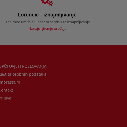
Lorencic - iznajmljivanje
Iznajmite uređaje u našem servisu za iznajmljivanje
Iznajmljivanje uređaja
PĆI UVJETI POSLOVANJA
aštita osobnih podataka
mpressum
ontakt
rijava