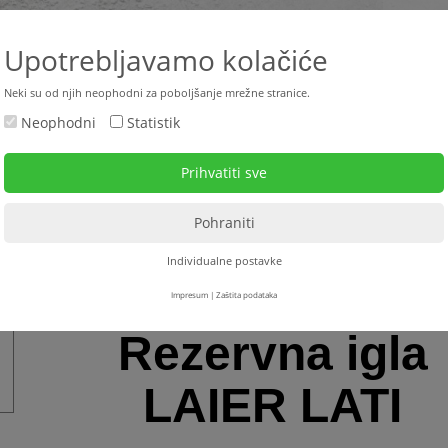
+385 
Upotrebljavamo kolačiće
Neki su od njih neophodni za poboljšanje mrežne stranice.
Neophodni
Statistik
ktualno
Rabljeni strojevi
Strojevi za najam
Serv
vibratori za beton - pretvarači frekvencije
>
Unutarnji vibratori za beton + pribor
>
Individualne postavke
Impresum
|
Zaštita podataka
Rezervna igla
LAIER LATI