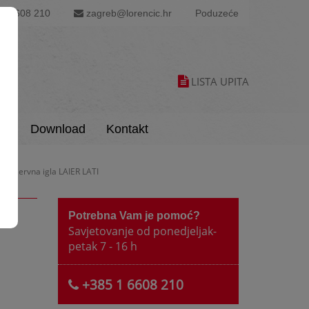
1 6608 210
zagreb@lorencic.hr
Poduzeće
LISTA UPITA
is
Download
Kontakt
 Rezervna igla LAIER LATI
Potrebna Vam je pomoć?
Savjetovanje od ponedjeljak-
petak 7 - 16 h
+385 1 6608 210