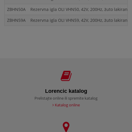
ZBHN50A
Rezervna igla OLI VHN50, 42V, 200Hz, žuto lakirana,
ZBHN59A
Rezervna igla OLI VHN59, 42V, 200Hz, žuto lakirana,
Lorencic katalog
Prelistajte online ili spremite katalog
Katalog online