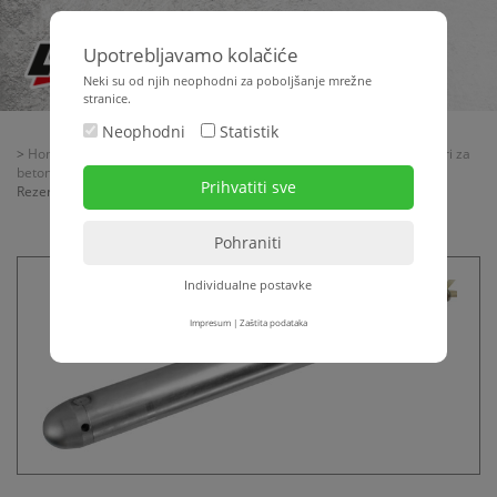
Upotrebljavamo kolačiće
Neki su od njih neophodni za poboljšanje mrežne
stranice.
Neophodni
Statistik
>
Home
>
Strojna tehnika
>
Tehnika beton + estrih
>
Unutarnji vibratori za
beton - pretvarači frekvencije
>
Unutarnji vibratori za beton + pribor
>
Rezervne igle OLI VHN
Individualne postavke
Impresum
|
Zaštita podataka