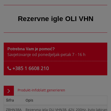
Rezervne igle OLI VHN
Potrebna Vam je pomoć?
Savjetovanje od ponedjeljak-petak 7 - 16 h
+385 1 6608 210
Produkt-Infoblatt generieren
Šifra
Opis
ZBHN38A
Rezervna igla OLI VHN38, 42V, 200Hz, žuto lakirana,