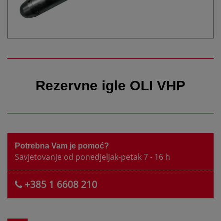
Rezervne igle OLI VHP
Potrebna Vam je pomoć?
Savjetovanje od ponedjeljak-petak 7 - 16 h
+385 1 6608 210