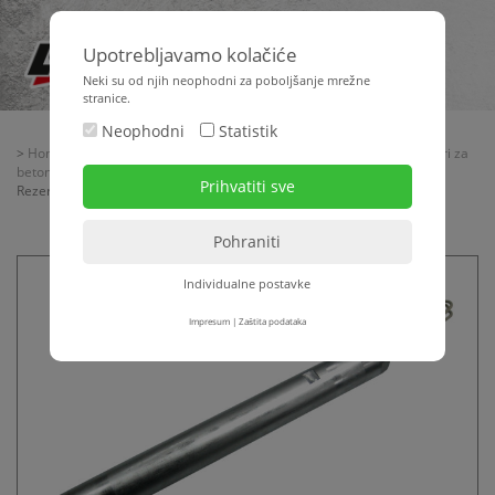
Upotrebljavamo kolačiće
Neki su od njih neophodni za poboljšanje mrežne
stranice.
Neophodni
Statistik
>
Home
>
Strojna tehnika
>
Tehnika beton + estrih
>
Unutarnji vibratori za
beton - pretvarači frekvencije
>
Unutarnji vibratori za beton + pribor
>
Rezervne igle OLI VHP
Individualne postavke
Impresum
|
Zaštita podataka