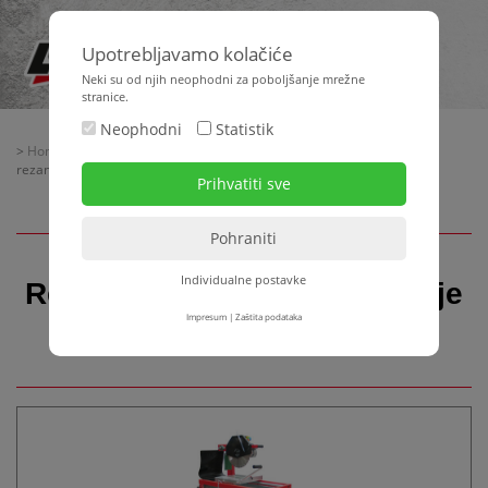
Upotrebljavamo kolačiće
Neki su od njih neophodni za poboljšanje mrežne
stranice.
Neophodni
Statistik
>
Home
>
Strojna tehnika
>
Tehnika rezanja
> Rezni strojevi - pile za
rezanje keramičkih pločica
Individualne postavke
Rezni strojevi - pile za rezanje
keramičkih pločica
Impresum
|
Zaštita podataka