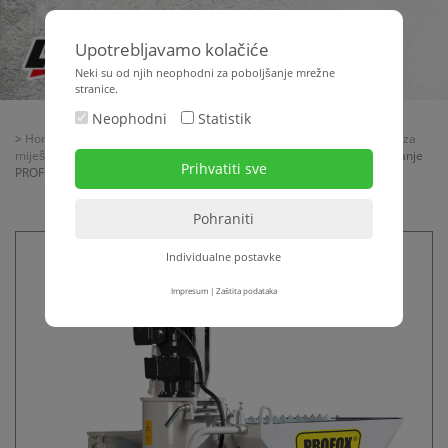
Upotrebljavamo kolačiće
Neki su od njih neophodni za poboljšanje mrežne
stranice.
Neophodni
Statistik
>
Home
>
Strojna tehnika
>
Žbukanje + transport materijala
>
Strojevi za
miješanje - transportne pumpe
>
Strojevi za miješanje
> Stroj za žbukanje
PROFOX® N° 1 PRO
Individualne postavke
Impresum
|
Zaštita podataka