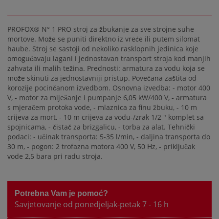
PROFOX® N° 1 PRO stroj za žbukanje za sve strojne suhe
mortove. Može se puniti direktno iz vreće ili putem silomat
haube. Stroj se sastoji od nekoliko rasklopnih jedinica koje
omogućavaju lagani i jednostavan transport stroja kod manjih
zahvata ili malih težina. Prednosti: armatura za vodu koja se
može skinuti za jednostavniji pristup. Povećana zaštita od
korozije pocinčanom izvedbom. Osnovna izvedba: - motor 400
V, - motor za miješanje i pumpanje 6,05 kW/400 V, - armatura
s mjeračem protoka vode, - mlaznica za finu žbuku, - 10 m
crijeva za mort, - 10 m crijeva za vodu-/zrak 1/2 " komplet sa
spojnicama, - čistač za brizgalicu, - torba za alat. Tehnički
podaci: - učinak transporta: 5-35 l/min, - daljina transporta do
30 m, - pogon: 2 trofazna motora 400 V, 50 Hz, - priključak
vode 2,5 bara pri radu stroja.
Potrebna Vam je pomoć?
Savjetovanje od ponedjeljak-petak 7 - 16 h