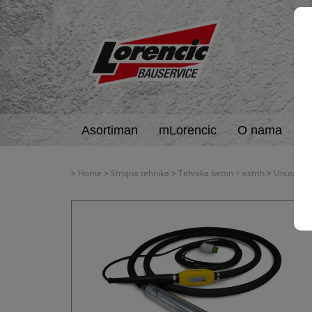
Asortiman
mLorencic
O nama
A
>
Home
>
Strojna tehnika
>
Tehnika beton + estrih
>
Unutarnji 