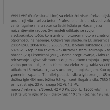
VHN i VHP (Professional Line) su električni visokofrekvencijsk
unutarnji vibratori za beton. Professional Line proizvodi već
centrifugalne sile, a rotor sa četiri ležaja prikladan je za
najzahtjevnije radove. Svi modeli odlikuju se svojom
visokoučinkovitošću, konstantnom brzinom motora i znatno
otpornošću na habanje. Odgovaraju sljedećim EU smjernic
2006/42/CE 2004/108/CE 2006/95/CE. Ispitani sukladno CEI 
60745-1. - toplinska zaštita, - eksluzivni sistem izoliranja, - t
obrada (VH) i kromirani (VHP), - nema pregrijavanja, - lako za
održavanje, - glava vibratora s dugim vijekom trajanja, - po
vodootporno, - uključeno 10 metara električnog kabla sa CEE
utikačem i 5 metara crijeva s unutarnjim pojačanjem. Kao op
gumenim kapama. Tehnički podaci: - vibro igla promjer 65 
dužina igle 484 mm, težina 9,6 kg, - centrifugalna sila: 7330 N
prihvat struje: 23 A, - snaga (42 V): 1,3 kW, -
napon/frekvencija/Speed: 42 V 3 Ph, 200 Hz, 12000 vib/min, -
zaštite vibro igle: IP 68, - djelokrug: 110 cm, - težina: 19,8 kg.