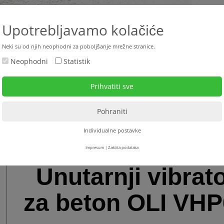
+385 
Upotrebljavamo kolačiće
Neki su od njih neophodni za poboljšanje mrežne stranice.
Neophodni
Statistik
ktualno
Rabljeni strojevi
Strojevi za najam
Serv
vibratori za beton - pretvarači frekvencije
>
Unutarnji vibratori za beton + pribor
>
Individualne postavke
Impresum
|
Zaštita podataka
Unutarnji vibrat
za beton OLI VH