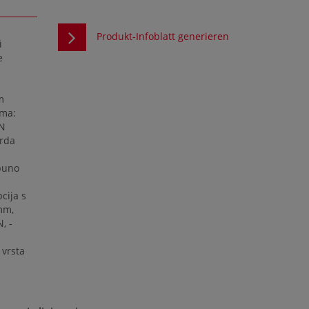
Produkt-Infoblatt generieren
i
e
m
ama:
EN
vrda
tpuno
cija s
mm,
, -
 vrsta