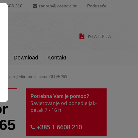
1 6608 210
zagreb@lorencic.hr
Poduzeće
LISTA UPITA
is
Download
Kontakt
 Unutarnji vibrator za beton OLI VHP65
Potrebna Vam je pomoć?
Savjetovanje od ponedjeljak-
or
petak 7 - 16 h
P65
+385 1 6608 210