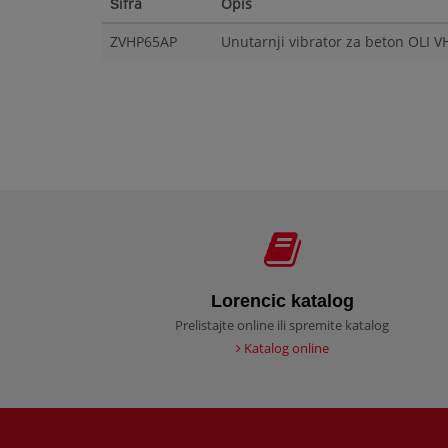
Šifra
Opis
ZVHP65AP
Unutarnji vibrator za beton OLI
Lorencic katalog
Prelistajte online ili spremite katalog
Katalog online