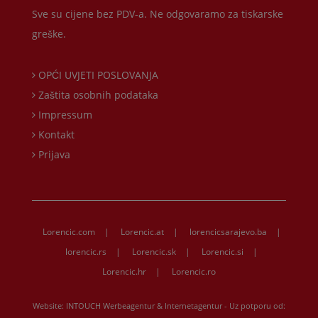
Sve su cijene bez PDV-a. Ne odgovaramo za tiskarske
greške.
OPĆI UVJETI POSLOVANJA
Zaštita osobnih podataka
Impressum
Kontakt
Prijava
Lorencic.com
|
Lorencic.at
|
lorencicsarajevo.ba
|
lorencic.rs
|
Lorencic.sk
|
Lorencic.si
|
Lorencic.hr
|
Lorencic.ro
Website:
INTOUCH Werbeagentur & Internetagentur
- Uz potporu od: