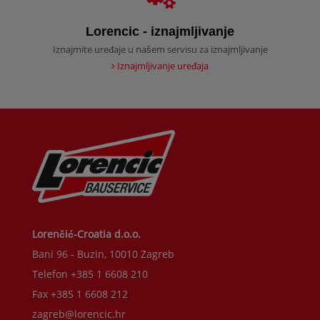
Lorencic - iznajmljivanje
Iznajmite uređaje u našem servisu za iznajmljivanje
Iznajmljivanje uređaja
Lorenčić-Croatia d.o.o.
Bani 96 - Buzin, 10010 Zagreb
Telefon +385 1 6608 210
Fax +385 1 6608 212
zagreb@lorencic.hr