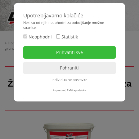
Upotrebljavamo kolačiće
Neki su od njih neophodni za poboljšanje mrežne
stranice.
Neophodni
Statistik
>
Home
>
Oprema za gradilište
>
Sistemi toplinske izolacije
> Žbuke -
grundiranje - mase za zaglađivanje i boje
Individualne postavke
Žbuke - grundiranje - mase za
zaglađivanje i boje
Impresum
|
Zaštita podataka