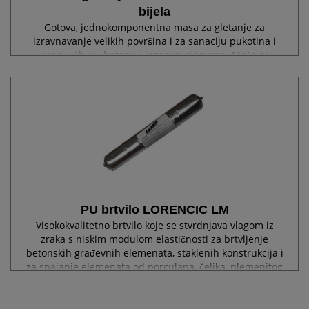
bijela
Gotova, jednokomponentna masa za gletanje za
izravnavanje velikih površina i za sanaciju pukotina i
rupa u žbuci, betonu i laganim zidovima. Može se
nanositi bez skupljanja do debljine sloja od 12mm. Za
unutarnju i vanjsku upotrebu, može se brzo...
PU brtvilo LORENCIC LM
Visokokvalitetno brtvilo koje se stvrdnjava vlagom iz
zraka s niskim modulom elastičnosti za brtvljenje
betonskih građevnih elemenata, staklenih konstrukcija i
za spajanje elemenata od porculana, čelika, plemenitog
čelika, plastike (poliester i...