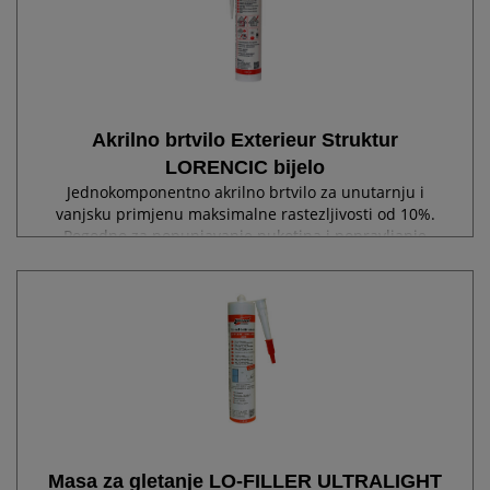
Akrilno brtvilo Exterieur Struktur
LORENCIC bijelo
Jednokomponentno akrilno brtvilo za unutarnju i
vanjsku primjenu maksimalne rastezljivosti od 10%.
Pogodno za popunjavanje pukotina i popravljanje
strukturiranih i zaribanih žbuka kao i brtvljenje
priključaka i fuga bez stalnog opterećenja...
Masa za gletanje LO-FILLER ULTRALIGHT