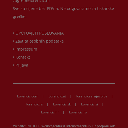
zagreb@lorencic.hr
Sve su cijene bez PDV-a. Ne odgovaramo za tiskarske
greške.
OPĆI UVJETI POSLOVANJA
Zaštita osobnih podataka
Impressum
Kontakt
Prijava
Lorencic.com
|
Lorencic.at
|
lorencicsarajevo.ba
|
lorencic.rs
|
Lorencic.sk
|
Lorencic.si
|
Lorencic.hr
|
Lorencic.ro
Website:
INTOUCH Werbeagentur & Internetagentur
- Uz potporu od: