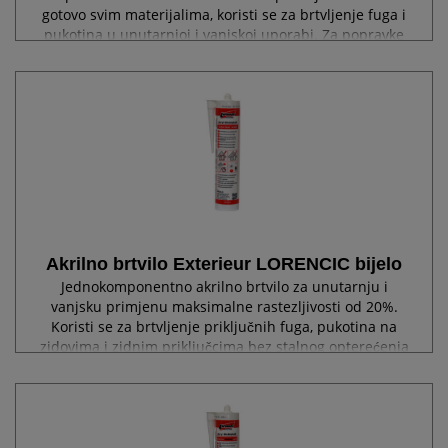
gotovo svim materijalima, koristi se za brtvljenje fuga i
pukotina u unutarnjoj i vanjskoj uporabi. Za popravke
manjih površinskih nedostataka...
Akrilno brtvilo Exterieur LORENCIC bijelo
Jednokomponentno akrilno brtvilo za unutarnju i
vanjsku primjenu maksimalne rastezljivosti od 20%.
Koristi se za brtvljenje priključnih fuga, pukotina na
zidovima i zidnim priključcima bez stalnog opterećenja
vlagom, npr. između betona, zida,...