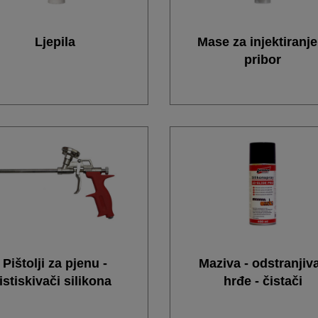
Ljepila
Mase za injektiranje
pribor
Pištolji za pjenu -
Maziva - odstranjiv
istiskivači silikona
hrđe - čistači