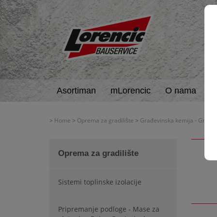
Asortiman
mLorencic
O nama
A
>
Home
>
Oprema za gradilište
>
Građevinska kemija - Građevi
Oprema za gradilište
Sistemi toplinske izolacije
Pripremanje podloge - Mase za