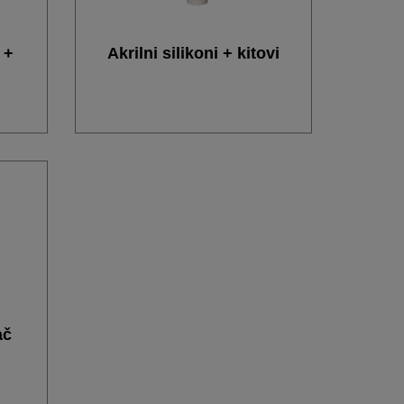
 +
Akrilni silikoni + kitovi
ač