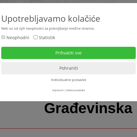
+385 
Upotrebljavamo kolačiće
Neki su od njih neophodni za poboljšanje mrežne stranice.
Neophodni
Statistik
ktualno
Rabljeni strojevi
Strojevi za najam
Serv
nska izolacija
> Građevinska kemija
Individualne postavke
Impresum
|
Zaštita podataka
Građevinska 