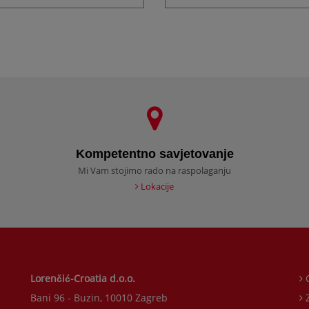
Kompetentno savjetovanje
Mi Vam stojimo rado na raspolaganju
Lokacije
Lorenčić-Croatia d.o.o.
O
Bani 96 - Buzin, 10010 Zagreb
Z