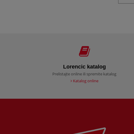
Lorencic katalog
Prelistajte online ili spremite katalog
Katalog online