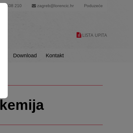
1 6608 210
zagreb@lorencic.hr
Poduzeće
LISTA UPITA
is
Download
Kontakt
kemija