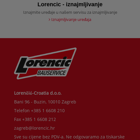
Lorencic - iznajmljivanje
Iznajmite uređaje u našem servisu za iznajmljivanje
Iznajmljivanje uređaja
Lorenčić-Croatia d.o.o.
Bani 96 - Buzin, 10010 Zagreb
Telefon +385 1 6608 210
Fax +385 1 6608 212
zagreb@lorencic.hr
Sve su cijene bez PDV-a. Ne odgovaramo za tiskarske