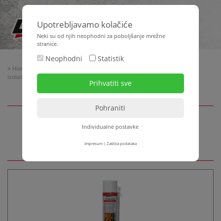
Upotrebljavamo kolačiće
Neki su od njih neophodni za poboljšanje mrežne
stranice.
Neophodni
Statistik
>
Home
>
Oprema za gradilište
>
Građevinska kemija - Građevinska
izolacija
>
Građevinska kemija
> Montažne pjene
Individualne postavke
Montažne pjene
Impresum
|
Zaštita podataka