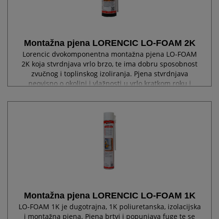
Montažna pjena LORENCIC LO-FOAM 2K
Lorencic dvokomponentna montažna pjena LO-FOAM
2K koja stvrdnjava vrlo brzo, te ima dobru sposobnost
zvučnog i toplinskog izoliranja. Pjena stvrdnjava
neovisno o okolini i vlažnosti u vrlo kratkom roku i
nakon stvrdnjavanja je stabilna formom....
Montažna pjena LORENCIC LO-FOAM 1K
LO-FOAM 1K je dugotrajna, 1K poliuretanska, izolacijska
i montažna pjena. Pjena brtvi i popunjava fuge te se