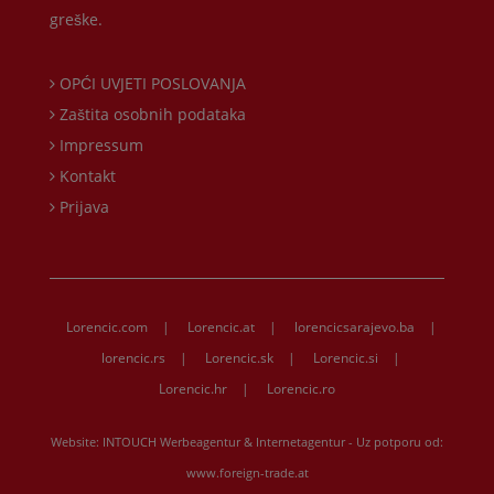
greške.
OPĆI UVJETI POSLOVANJA
Zaštita osobnih podataka
Impressum
Kontakt
Prijava
Lorencic.com
|
Lorencic.at
|
lorencicsarajevo.ba
|
lorencic.rs
|
Lorencic.sk
|
Lorencic.si
|
Lorencic.hr
|
Lorencic.ro
Website:
INTOUCH Werbeagentur & Internetagentur
- Uz potporu od:
www.foreign-trade.at