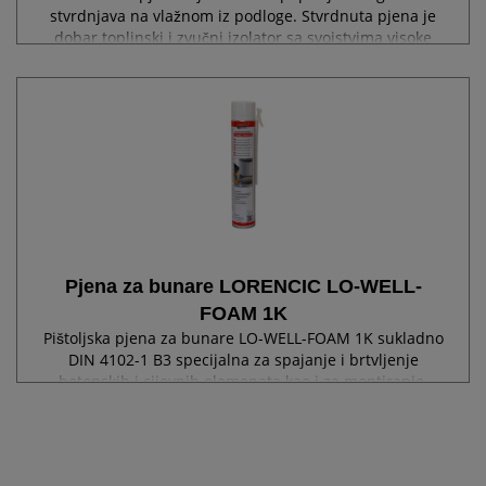
stvrdnjava na vlažnom iz podloge. Stvrdnuta pjena je
dobar toplinski i zvučni izolator sa svojstvima visoke
ljepljivosti. Pjena izvrsno...
Pjena za bunare LORENCIC LO-WELL-
FOAM 1K
Pištoljska pjena za bunare LO-WELL-FOAM 1K sukladno
DIN 4102-1 B3 specijalna za spajanje i brtvljenje
betonskih i cijevnih elemenata kao i za montiranje,
ljepljenje, brtvljenje i izoliranje građevinskih djelova.
Dobro prianja na većinu...