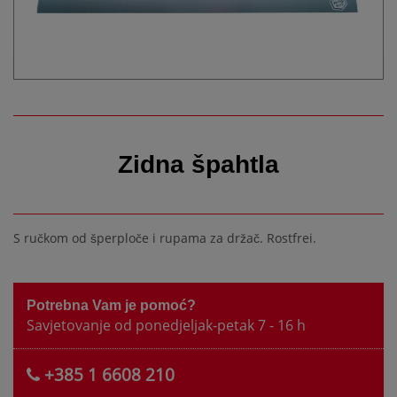
Zidna špahtla
S ručkom od šperploče i rupama za držač. Rostfrei.
Potrebna Vam je pomoć?
Savjetovanje od ponedjeljak-petak 7 - 16 h
+385 1 6608 210