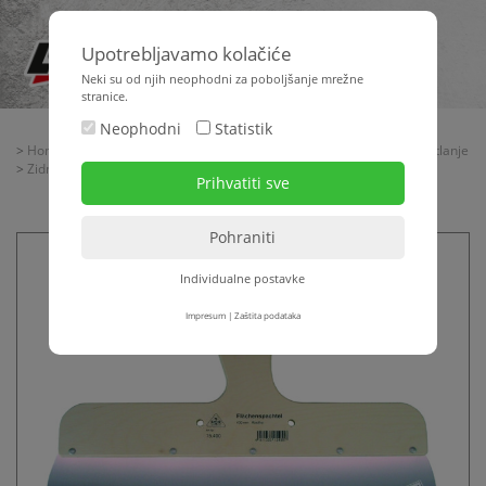
Upotrebljavamo kolačiće
Neki su od njih neophodni za poboljšanje mrežne
stranice.
Neophodni
Statistik
>
Home
>
Oprema za gradilište
>
Ručni alati
>
Alati za gletanje + špahtlanje
>
Zidne špahtle
> Zidna špahtla
Individualne postavke
Impresum
|
Zaštita podataka