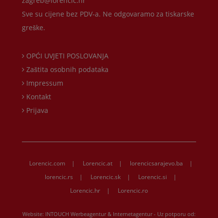
zagreb@lorencic.hr
Sve su cijene bez PDV-a. Ne odgovaramo za tiskarske
greške.
OPĆI UVJETI POSLOVANJA
Zaštita osobnih podataka
Impressum
Kontakt
Prijava
Lorencic.com
|
Lorencic.at
|
lorencicsarajevo.ba
|
lorencic.rs
|
Lorencic.sk
|
Lorencic.si
|
Lorencic.hr
|
Lorencic.ro
Website:
INTOUCH Werbeagentur & Internetagentur
- Uz potporu od: